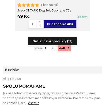
1 hodnocení
Snack ONTARIO Dog Soft Duck Jerky 70g
49 Kč
Skladem
Přidat do košíku
Načíst další produkty (12)
strana
z 5
další
Novinky
01.01.2020
SPOLU POMÁHÁME
Jak už z tohoto označení vyplývá, tak se společně s Vámi budeme
snažit zlepšit život těm méně šťastným zvířátkům. Pro tento krok jsme
se rozhodli, pro...
číst celé