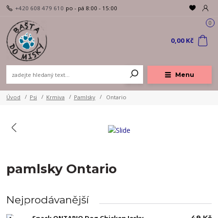
+420 608 479 610
po - pá 8:00 - 15:00
0
0,00 Kč
Menu
Úvod
Psi
Krmiva
Pamlsky
Ontario
pamlsky Ontario
Nejprodávanější