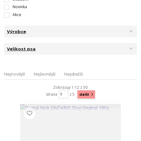
Novinka
Akce
Výrobce
Velikost psa
Nejnovější
Nejlevnější
Nejdražší
Zobrazuji 1-12 z 50
strana
z 5
další