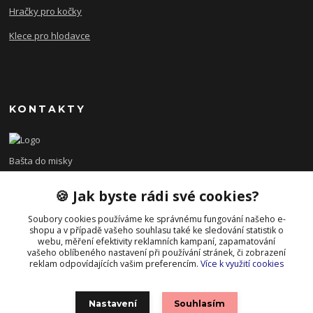
Hračky pro kočky
Klece pro hlodavce
KONTAKTY
Bašta do misky
🍪 Jak byste rádi své cookies?
+420 608 479 610
po - pá 8:00 - 15:00
Soubory cookies používáme ke správnému fungování našeho e-
shopu a v případě vašeho souhlasu také ke sledování statistik o
info@bastadomisky.cz
webu, měření efektivity reklamních kampaní, zapamatování
vašeho oblíbeného nastavení při používání stránek, či zobrazení
reklam odpovídajících vašim preferencím.
Více k využití cookies
Nastavení
Souhlasím