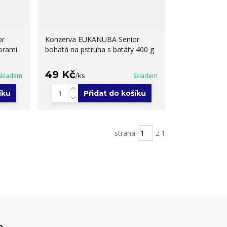
or
Konzerva EUKANUBA Senior
orami
bohatá na pstruha s batáty 400 g
49 Kč
Skladem
/
ks
Skladem
íku
Přidat do košíku
strana
z 1
a