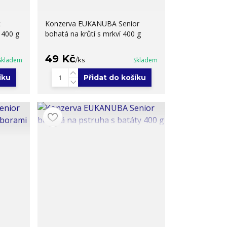
t
Konzerva EUKANUBA Senior
 400 g
bohatá na krůtí s mrkví 400 g
49 Kč
Skladem
/
ks
Skladem
íku
Přidat do košíku