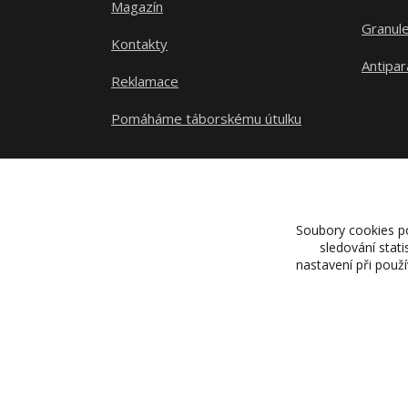
Magazín
Granule
Kontakty
Antipar
Reklamace
Pomáháme táborskému útulku
Soubory cookies p
sledování stat
nastavení při použ