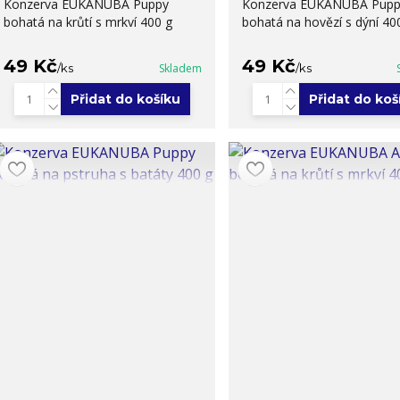
Konzerva EUKANUBA Puppy
Konzerva EUKANUBA Pupp
bohatá na krůtí s mrkví 400 g
bohatá na hovězí s dýní 40
49 Kč
49 Kč
/
ks
Skladem
/
ks
Přidat do košíku
Přidat do koš