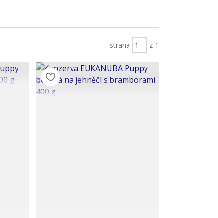
strana
z 1