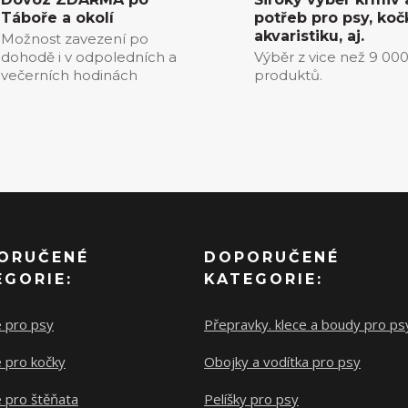
Táboře a okolí
potřeb pro psy, koč
akvaristiku, aj.
Možnost zavezení po
dohodě i v odpoledních a
Výběr z vice než 9 00
večerních hodinách
produktů.
ORUČENÉ
DOPORUČENÉ
EGORIE:
KATEGORIE:
e pro psy
Přepravky. klece a boudy pro ps
 pro kočky
Obojky a vodítka pro psy
 pro štěňata
Pelíšky pro psy