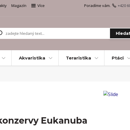
akty
Magazín
Více
Poradíme vám.
+420 6
Hleda
Akvaristika
Teraristika
Ptáci
konzervy Eukanuba