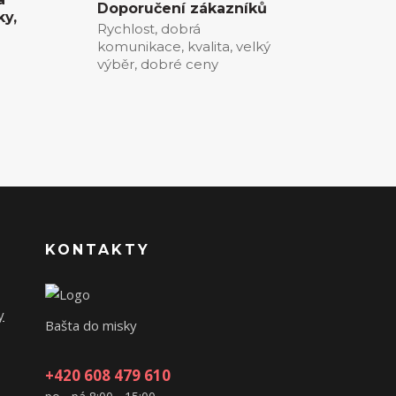
Doporučení zákazníků
ky,
Rychlost, dobrá
komunikace, kvalita, velký
0
výběr, dobré ceny
KONTAKTY
y
Bašta do misky
+420 608 479 610