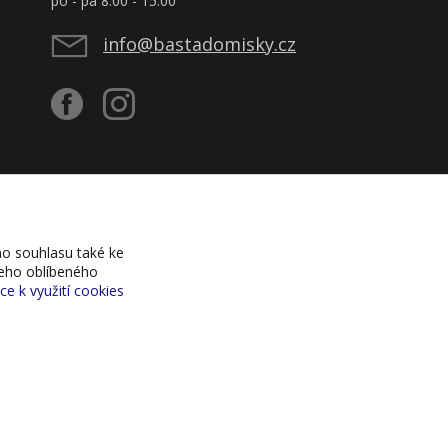
po - pá 8:00 - 15:00
info@bastadomisky.cz
o souhlasu také ke
šeho oblíbeného
íce k využití cookies