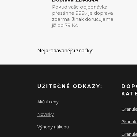
Pokud vaše objednávka
přesáhne 999,- je doprava
zdarma. Jinak doručujeme
již od 79 Kč.
Nejprodávanější značky:
UŽITEČNÉ ODKAZY:
DOP
KAT
Akční ceny
Granul
Novinky
Granule
Výhody nákupu
Granule