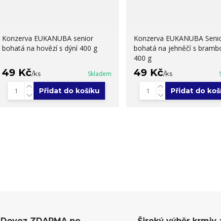
Konzerva EUKANUBA senior
Konzerva EUKANUBA Seni
bohatá na hovězí s dýní 400 g
bohatá na jehněčí s bramb
400 g
49 Kč
49 Kč
/
ks
Skladem
/
ks
Přidat do košíku
Přidat do koš
Dovoz ZDARMA po
Široký výběr krmiv 