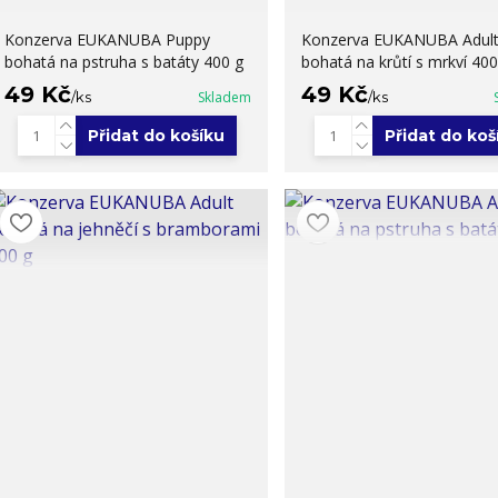
Konzerva EUKANUBA Puppy
Konzerva EUKANUBA Adul
bohatá na pstruha s batáty 400 g
bohatá na krůtí s mrkví 400
49 Kč
49 Kč
/
ks
Skladem
/
ks
Přidat do košíku
Přidat do koš