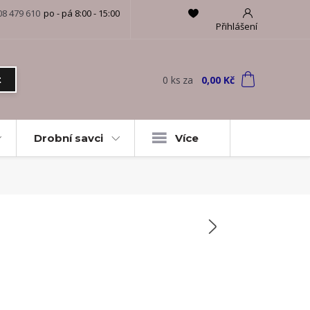
08 479 610
po - pá 8:00 - 15:00
Přihlášení
0
ks
za
0,00 Kč
t
Drobní savci
Více