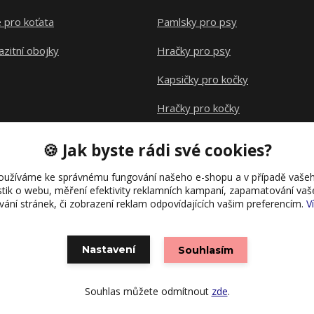
 pro koťata
Pamlsky pro psy
azitní obojky
Hračky pro psy
Kapsičky pro kočky
Hračky pro kočky
Klece pro hlodavce
🍪 Jak byste rádi své cookies?
oužíváme ke správnému fungování našeho e-shopu a v případě vašeh
istik o webu, měření efektivity reklamních kampaní, zapamatování va
ívání stránek, či zobrazení reklam odpovídajících vašim preferencím.
V
Nastavení
Souhlasím
Vytvořeno na
Eshop-rychle.cz
Souhlas můžete odmítnout
zde
.