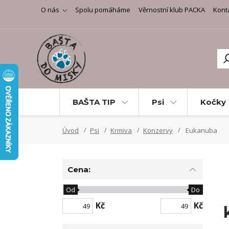
O nás
Spolu pomáháme
Věrnostní klub PACKA
Kont
BAŠTA TIP
Psi
Kočky
Úvod
Psi
Krmiva
Konzervy
Eukanuba
Cena:
Od
Do
Kč
Kč