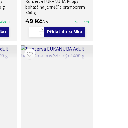
y
Konzerva EUKANUBA Puppy
0 g
bohatá na jehněčí s bramborami
400 g
49 Kč
Skladem
/
ks
Skladem
íku
Přidat do košíku