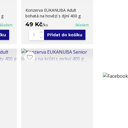
t
Konzerva EUKANUBA Adult
 g
bohatá na hovězí s dýní 400 g
49 Kč
Skladem
/
ks
Skladem
íku
Přidat do košíku