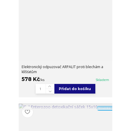
Elektronický odpuzovač ARPALIT proti blechám a
klíšťatům
578 Kč
/
ks
Skladem
Přidat do košíku
Novinka