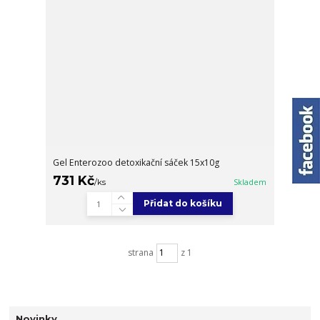
Gel Enterozoo detoxikační sáček 15x10g
731 Kč
/
ks
Skladem
Přidat do košíku
strana
z 1
Novinky