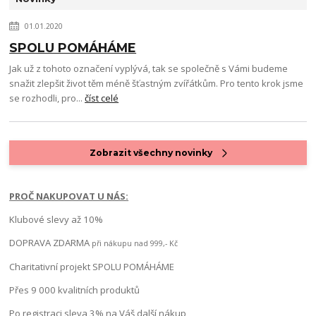
01.01.2020
SPOLU POMÁHÁME
Jak už z tohoto označení vyplývá, tak se společně s Vámi budeme
snažit zlepšit život těm méně šťastným zvířátkům. Pro tento krok jsme
se rozhodli, pro...
číst celé
Zobrazit všechny novinky
PROČ NAKUPOVAT U NÁS:
Klubové slevy až 10%
DOPRAVA ZDARMA
při nákupu nad 999,- Kč
Charitativní projekt SPOLU POMÁHÁME
Přes 9 000 kvalitních produktů
Po registraci sleva 3% na Váš další nákup