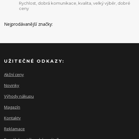
Rychlost, dobrá komunikace, kvalita, velký výběr, dobré
ceny
Nejprodávanější značky:
UŽITEČNÉ ODKAZY:
Akční ceny
Novinky
Výhody nákupu
Magazín
Kontakty
Reklamace