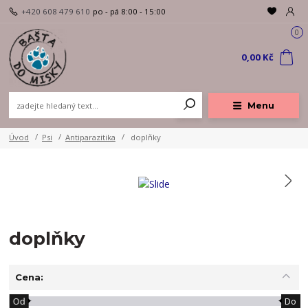
+420 608 479 610
po - pá 8:00 - 15:00
0
0,00 Kč
Menu
Úvod
Psi
Antiparazitika
doplňky
doplňky
Cena:
Od
Do