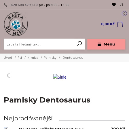
+420 608 479 610
po - pá 8:00 - 15:00
0
0,00 Kč
Menu
Úvod
Psi
Krmiva
Pamlsky
Dentosaurus
Pamlsky Dentosaurus
Nejprodávanější