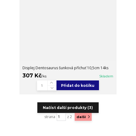
Displej Dentosaurus šunková příchuť 10,5cm 14ks
307 Kč
/
ks
Skladem
Přidat do košíku
Načíst další produkty (3)
strana
z 2
další