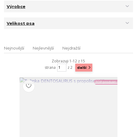
Výrobce
Velikost psa
Nejnovější
Nejlevnější
Nejdražší
Zobrazuji 1-12 z 15
strana
z 2
další
TOP produkt