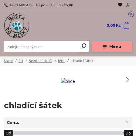
+420 608 479 610
po - pá 8:00 - 15:00
0
0,00 Kč
Menu
Úvod
Psi
Sezónní zboží
léto
chladící šátek
chladící šátek
Cena:
Od
Do