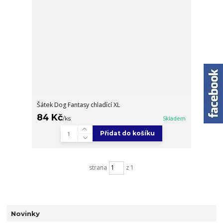
Šátek Dog Fantasy chladící XL
84 Kč
/
ks
Skladem
Přidat do košíku
strana
z 1
Novinky