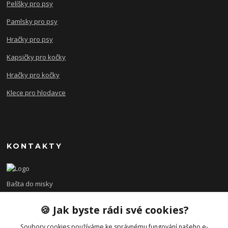
Pelíšky pro psy
Pamlsky pro psy
Hračky pro psy
Kapsičky pro kočky
Hračky pro kočky
Klece pro hlodavce
KONTAKTY
Bašta do misky
🍪 Jak byste rádi své cookies?
+420 608 479 610
po - pá 8:00 - 15:00
Soubory cookies používáme ke správnému fungování našeho e-