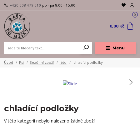
+420 608 479 610
po - pá 8:00 - 15:00
0
0,00 Kč
Menu
Úvod
Psi
Sezónní zboží
léto
chladící podložky
chladící podložky
V této kategorii nebylo nalezeno žádné zboží.