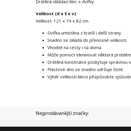
Drátěná skládací klec s dvířky.
Velikost (d x š x v)
Velikost: 121 x 74 x 82 cm.
Dvířka umístěna z kratší i delší strany.
Snadno se skládá do přenosné velikosti.
Vhodné na cesty i na doma.
Může pomoct eliminovat některá problém
Drátěná konstrukce poskytuje správnou vent
Plastové dno se snadno udržuje čisté.
Výběr velikosti klece přizpůsobte způsobu 
Nejprodávanější značky: