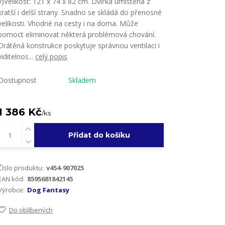
v)Velikost: 121 x 74 x 82 cm. Dvířka umístěna z
kratší i delší strany. Snadno se skládá do přenosné
velikosti. Vhodné na cesty i na doma. Může
pomoct eliminovat některá problémová chování.
Drátěná konstrukce poskytuje správnou ventilaci i
viditelnos...
celý popis
Dostupnost
Skladem
1 386 Kč
/
ks
Přidat do košíku
Číslo produktu:
v454-907025
EAN kód:
8595681842145
Výrobce:
Dog Fantasy
Do oblíbených