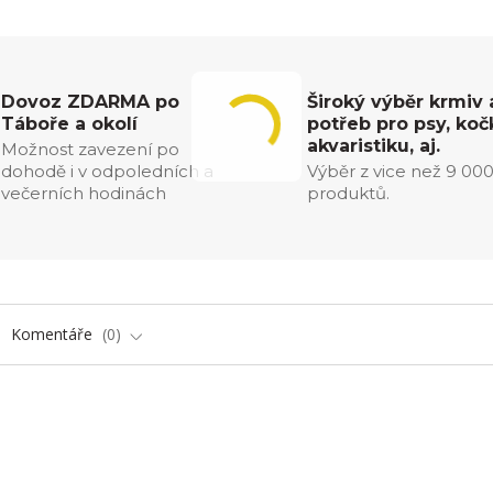
Dovoz ZDARMA po
Široký výběr krmiv 
Táboře a okolí
potřeb pro psy, koč
akvaristiku, aj.
Možnost zavezení po
dohodě i v odpoledních a
Výběr z vice než 9 00
večerních hodinách
produktů.
Komentáře
0