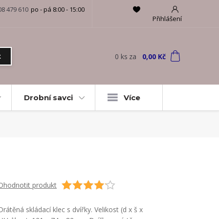
08 479 610
po - pá 8:00 - 15:00
Přihlášení
0
ks
za
0,00 Kč
t
Drobní savci
Více
Ohodnotit produkt
Drátěná skládací klec s dvířky. Velikost (d x š x