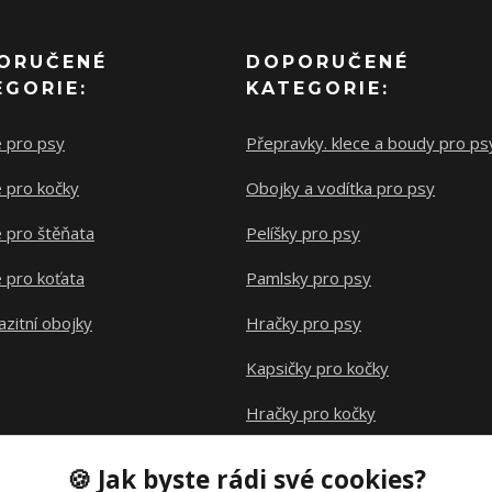
ORUČENÉ
DOPORUČENÉ
EGORIE:
KATEGORIE:
e pro psy
Přepravky. klece a boudy pro ps
 pro kočky
Obojky a vodítka pro psy
 pro štěňata
Pelíšky pro psy
 pro koťata
Pamlsky pro psy
azitní obojky
Hračky pro psy
Kapsičky pro kočky
Hračky pro kočky
Klece pro hlodavce
🍪 Jak byste rádi své cookies?