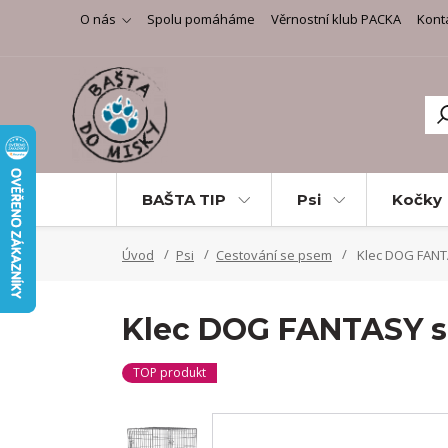
O nás
Spolu pomáháme
Věrnostní klub PACKA
Kont
BAŠTA TIP
Psi
Kočky
Úvod
Psi
Cestování se psem
Klec DOG FANTA
Klec DOG FANTASY sk
TOP produkt