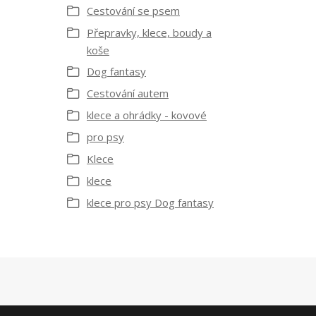
Cestování se psem
Přepravky, klece, boudy a
koše
Dog fantasy
Cestování autem
klece a ohrádky - kovové
pro psy
Klece
klece
klece pro psy Dog fantasy