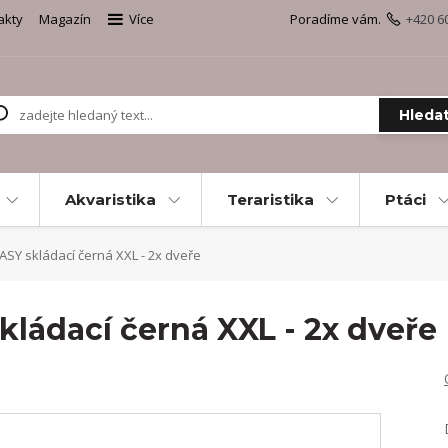
akty
Magazín
Více
Poradíme vám.
+420 6
Hleda
Akvaristika
Teraristika
Ptáci
SY skládací černá XXL - 2x dveře
ládací černá XXL - 2x dveře