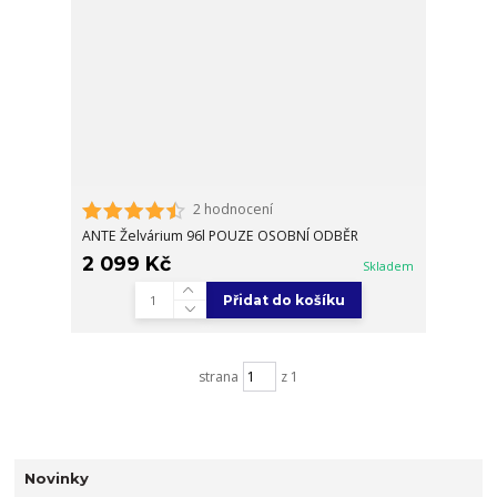
2 hodnocení
ANTE Želvárium 96l POUZE OSOBNÍ ODBĚR
2 099 Kč
Skladem
Přidat do košíku
strana
z 1
Novinky