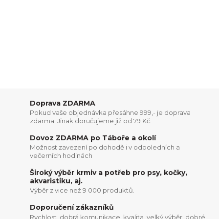
Doprava ZDARMA
Pokud vaše objednávka přesáhne 999,- je doprava
zdarma. Jinak doručujeme již od 79 Kč.
Dovoz ZDARMA po Táboře a okolí
Možnost zavezení po dohodě i v odpoledních a
večerních hodinách
Široký výběr krmiv a potřeb pro psy, kočky,
akvaristiku, aj.
Výběr z vice než 9 000 produktů.
Doporučení zákazníků
Rychlost, dobrá komunikace, kvalita, velký výběr, dobré