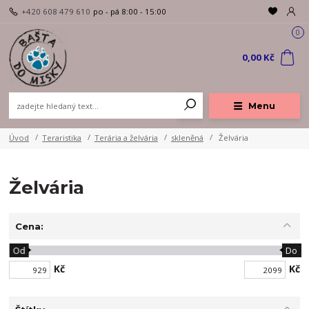
+420 608 479 610
po - pá 8:00 - 15:00
0
0,00 Kč
Menu
Úvod
Teraristika
Terária a želvária
skleněná
Želvária
Želvária
Cena:
Od
Do
Kč
Kč