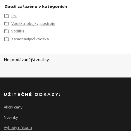
Zboží zařazeno v kategoriích
Psi
Vodítka, obojky, postroje
vodítka
samonavíjecí vodítka
Nejprodávanější značky:
UŽITEČNÉ ODKAZY:
Akční ceny
Novinky
Výhody nákupu