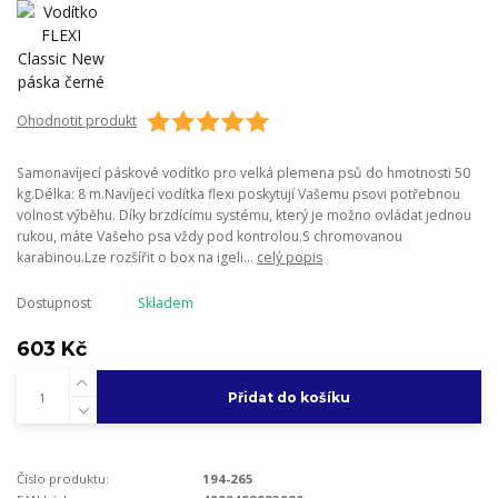
Ohodnotit produkt
Samonavíjecí páskové vodítko pro velká plemena psů do hmotnosti 50
kg.Délka: 8 m.Navíjecí vodítka flexi poskytují Vašemu psovi potřebnou
volnost výběhu. Díky brzdícímu systému, který je možno ovládat jednou
rukou, máte Vašeho psa vždy pod kontrolou.S chromovanou
karabinou.Lze rozšířit o box na igeli...
celý popis
Dostupnost
Skladem
603 Kč
Přidat do košíku
Číslo produktu:
194-265