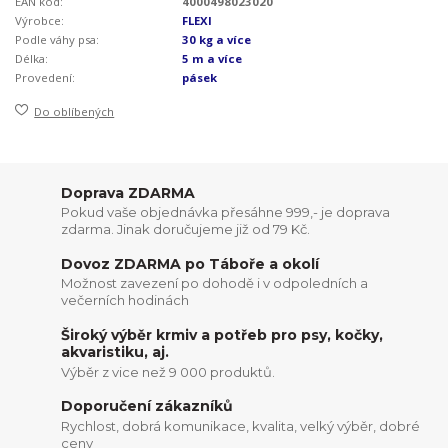
EAN kód:
4000498023020
Výrobce:
FLEXI
Podle váhy psa:
30 kg a více
Délka:
5 m a více
Provedení:
pásek
Do oblíbených
Doprava ZDARMA
Pokud vaše objednávka přesáhne 999,- je doprava
zdarma. Jinak doručujeme již od 79 Kč.
Dovoz ZDARMA po Táboře a okolí
Možnost zavezení po dohodě i v odpoledních a
večerních hodinách
Široký výběr krmiv a potřeb pro psy, kočky,
akvaristiku, aj.
Výběr z vice než 9 000 produktů.
Doporučení zákazníků
Rychlost, dobrá komunikace, kvalita, velký výběr, dobré
ceny