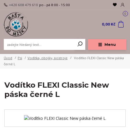
+420 608 479 610
po - pá 8:00 - 15:00
0
0,00 Kč
Menu
Úvod
Psi
Vodítka, obojky, postroje
Vodítko FLEXI Classic New páska
černé L
Vodítko FLEXI Classic New
páska černé L