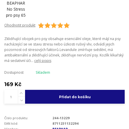
Ohodnotit produkt
Zklidňující obojek pro psy obsahuje esenciální oleje, které májí na psy
nacházející se ve stavu stresu nebo úzkosti rušivý vliv, odvádí jejich
pozornost od stresových faktorů.Levandule zmírňuje svědění, má
antibakteriální a zklidňující účinek, zklidňuje nervózní psy. Kozlík lékařský
má sedativní úči...
celý popis
Dostupnost
Skladem
169 Kč
Přidat do košíku
Číslo produktu:
244-13229
EAN kód:
8711231132294
Výrobce:
BEAPHAR