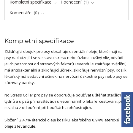
Kompletní specifikace
Hodnocení
1
Komentáře
0
Kompletní specifikace
Zklidňující obojek pro psy obsahuje esenciální oleje, které májí na
psy nacházející se ve stavu stresu nebo úzkosti rušivý vliv, odvádí
jejich pozornost od stresových faktorů.Levandule zmírňuje svědění,
má antibakteriální a zklidňující účinek, zklidňuje nervózní psy. Kozlík
lékařský má sedativní účinek na nervózní úzkostné psy nebo psy se
záchvaty paniky.
No Stress Collar pro psy se doporučuje používat u štěňat starších 12
týdnů a u psů při návštěvách u veterinárního lékaře, cestování, proti
strachu z odloučení, při bouřkách a ohňostrojích.
Složení: 2,47% éterické oleje kozlíku lékařského 0,94% éterické
oleje z levandule.