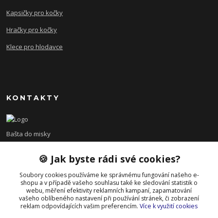
Kapsičky pro kočky
Hračky pro kočky
Klece pro hlodavce
KONTAKTY
Bašta do misky
🍪 Jak byste rádi své cookies?
+420 608 479 610
po - pá 8:00 - 15:00
Soubory cookies používáme ke správnému fungování našeho e-
shopu a v případě vašeho souhlasu také ke sledování statistik o
info@bastadomisky.cz
webu, měření efektivity reklamních kampaní, zapamatování
vašeho oblíbeného nastavení při používání stránek, či zobrazení
reklam odpovídajících vašim preferencím.
Více k využití cookies