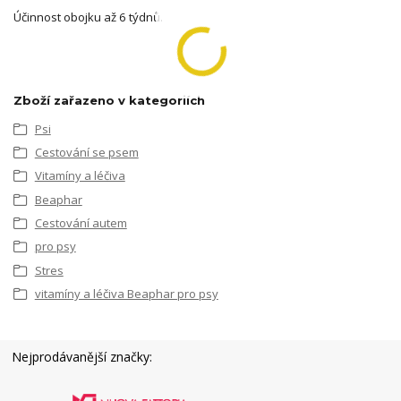
Účinnost obojku až 6 týdnů.
Zboží zařazeno v kategoriích
Psi
Cestování se psem
Vitamíny a léčiva
Beaphar
Cestování autem
pro psy
Stres
vitamíny a léčiva Beaphar pro psy
Nejprodávanější značky: