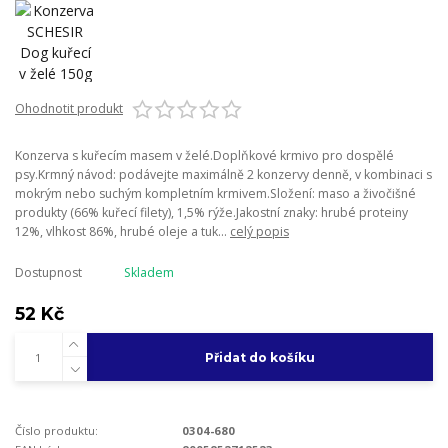
Ohodnotit produkt
Konzerva s kuřecím masem v želé.Doplňkové krmivo pro dospělé
psy.Krmný návod: podávejte maximálně 2 konzervy denně, v kombinaci s
mokrým nebo suchým kompletním krmivem.Složení: maso a živočišné
produkty (66% kuřecí filety), 1,5% rýže.Jakostní znaky: hrubé proteiny
12%, vlhkost 86%, hrubé oleje a tuk...
celý popis
Dostupnost
Skladem
52 Kč
Přidat do košíku
Číslo produktu:
0304-680