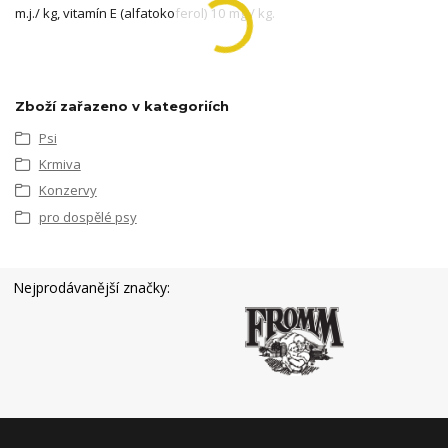
m.j./ kg, vitamín E (alfatokoferol) 10 mg / kg.
Zboží zařazeno v kategoriích
Psi
Krmiva
Konzervy
pro dospělé psy
Nejprodávanější značky: