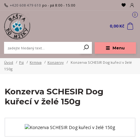
+420 608 479 610
po - pá 8:00 - 15:00
0
0,00 Kč
Menu
Úvod
Psi
Krmiva
Konzervy
Konzerva SCHESIR Dog kuřecí v želé
150g
Konzerva SCHESIR Dog
kuřecí v želé 150g