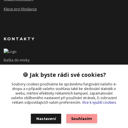
Klece pro hlodavce
KONTAKTY
Bašta do misky
🍪 Jak byste rádi své cookies?
+420 608 479 610
po - pá 8:00 - 15:00
Soubory cookies používáme ke správnému fungování našeho e-
shopu a v případě vašeho souhlasu také ke sledování statistik o
info@bastadomisky.cz
webu, měření efektivity reklamních kampaní, zapamatování
vašeho oblíbeného nastavení při používání stránek, či zobrazení
reklam odpovídajících vašim preferencím.
Více k využití cookies
Nastavení
Souhlasím