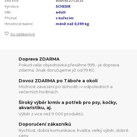
EAN kód:
8005852712523
Výrobce:
SCHESIR
Věk:
adult
Příchuť:
s kuřecím
Hmotnost balení:
méně než 0,399 kg
Do oblíbených
Doprava ZDARMA
Pokud vaše objednávka přesáhne 999,- je doprava
zdarma. Jinak doručujeme již od 79 Kč.
Dovoz ZDARMA po Táboře a okolí
Možnost zavezení po dohodě i v odpoledních a
večerních hodinách
Široký výběr krmiv a potřeb pro psy, kočky,
akvaristiku, aj.
Výběr z vice než 9 000 produktů.
Doporučení zákazníků
Rychlost, dobrá komunikace, kvalita, velký výběr, dobré
ceny