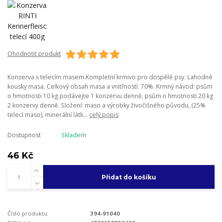
Ohodnotit produkt
Konzerva s telecím masem.Kompletní krmivo pro dospělé psy. Lahodné
kousky masa. Celkový obsah masa a vnitřností: 70%. Krmný návod: psům
o hmotnosti 10 kg podávejte 1 konzervu denně, psům o hmotnosti 20 kg
2 konzervy denně. Složení: maso a výrobky živočišného původu, (25%
telecí maso), minerální látk...
celý popis
Dostupnost
Skladem
46 Kč
Přidat do košíku
Číslo produktu:
394-91040