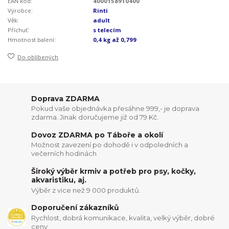
EAN kód:
4000158910400
Výrobce:
Rinti
Věk:
adult
Příchuť:
s telecím
Hmotnost balení:
0,4 kg až 0,799
Do oblíbených
Doprava ZDARMA
Pokud vaše objednávka přesáhne 999,- je doprava
zdarma. Jinak doručujeme již od 79 Kč.
Dovoz ZDARMA po Táboře a okolí
Možnost zavezení po dohodě i v odpoledních a
večerních hodinách
Široký výběr krmiv a potřeb pro psy, kočky,
akvaristiku, aj.
Výběr z vice než 9 000 produktů.
Doporučení zákazníků
Rychlost, dobrá komunikace, kvalita, velký výběr, dobré
ceny