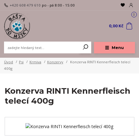
+420 608 479 610
po - pá 8:00 - 15:00
0
0,00 Kč
Menu
Úvod
Psi
Krmiva
Konzervy
Konzerva RINTI Kennerfleisch telecí
400g
Konzerva RINTI Kennerfleisch
telecí 400g