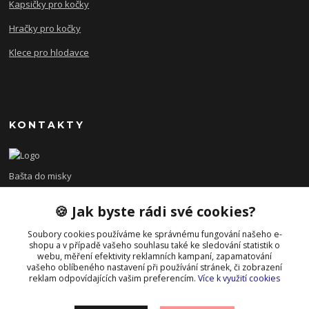
Kapsičky pro kočky
Hračky pro kočky
Klece pro hlodavce
KONTAKTY
Bašta do misky
🍪 Jak byste rádi své cookies?
+420 608 479 610
po - pá 8:00 - 15:00
Soubory cookies používáme ke správnému fungování našeho e-
shopu a v případě vašeho souhlasu také ke sledování statistik o
info@bastadomisky.cz
webu, měření efektivity reklamních kampaní, zapamatování
vašeho oblíbeného nastavení při používání stránek, či zobrazení
reklam odpovídajících vašim preferencím.
Více k využití cookies