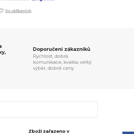
Do oblíbených
a
Doporučení zákazníků
ky,
Rychlost, dobrá
komunikace, kvalita, velký
0
výběr, dobré ceny
Zboží zařazeno v