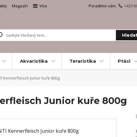
akty
Magazín
Více
Poradíme vám.
+420 6
Hleda
Akvaristika
Teraristika
Ptáci
I Kennerfleisch Junior kuře 800g
erfleisch Junior kuře 800g