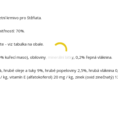
ní krmivo pro štěňata.
třností: 70%.
 - viz tabulka na obale.
 kuřecí maso), obiloviny, minerální látky, 0,2% řepná vláknina.
%, hrubé oleje a tuky 9%, hrubé popeloviny 2,5%, hrubá vláknina 
 kg, vitamín E (alfatokoferol) 20 mg / kg, zinek (oxid zinečnatý) 