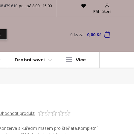
08 479 610
po - pá 8:00 - 15:00
Přihlášení
0
ks
za
0,00 Kč
t
Drobní savci
Více
Ohodnotit produkt
Konzerva s kuřecím masem pro štěňata.Kompletní