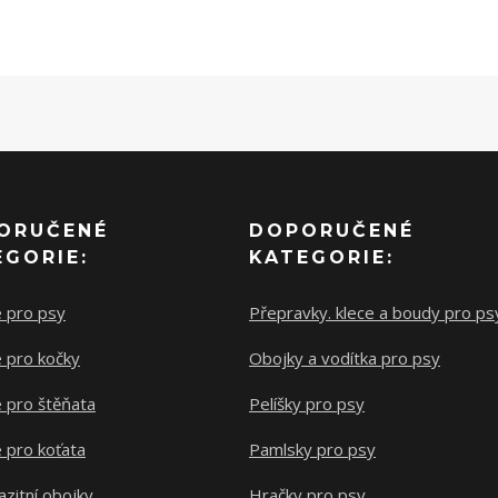
ORUČENÉ
DOPORUČENÉ
EGORIE:
KATEGORIE:
e pro psy
Přepravky. klece a boudy pro ps
 pro kočky
Obojky a vodítka pro psy
 pro štěňata
Pelíšky pro psy
 pro koťata
Pamlsky pro psy
azitní obojky
Hračky pro psy