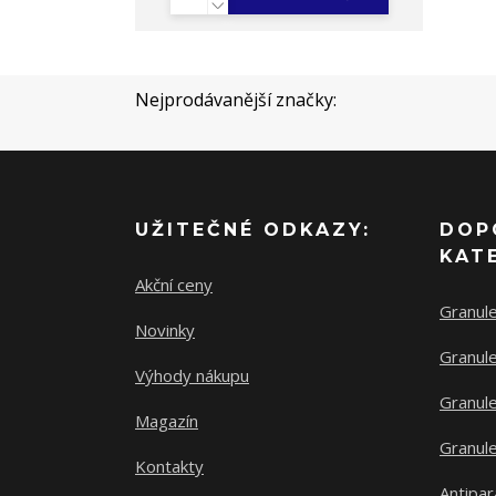
Nejprodávanější značky:
UŽITEČNÉ ODKAZY:
DOP
KAT
Akční ceny
Granul
Novinky
Granule
Výhody nákupu
Granule
Magazín
Granule
Kontakty
Antipar