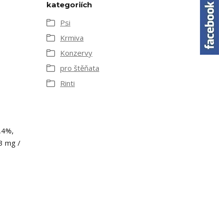
kategoriích
Psi
Krmiva
Konzervy
pro štěňata
Rinti
0,4%,
13 mg /