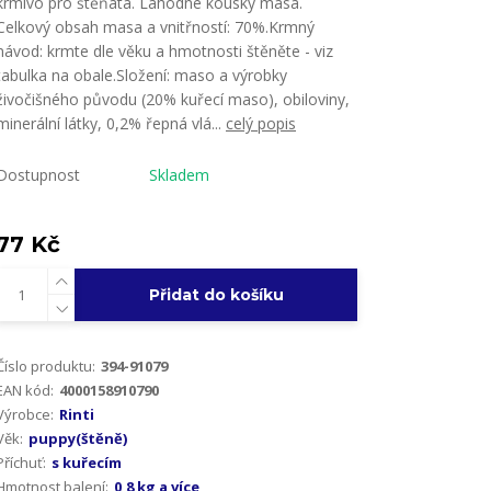
krmivo pro štěňata. Lahodné kousky masa.
Celkový obsah masa a vnitřností: 70%.Krmný
návod: krmte dle věku a hmotnosti štěněte - viz
tabulka na obale.Složení: maso a výrobky
živočišného původu (20% kuřecí maso), obiloviny,
minerální látky, 0,2% řepná vlá...
celý popis
Dostupnost
Skladem
77 Kč
Přidat do košíku
Číslo produktu:
394-91079
EAN kód:
4000158910790
Výrobce:
Rinti
Věk:
puppy(štěně)
Příchuť:
s kuřecím
Hmotnost balení:
0,8 kg a více