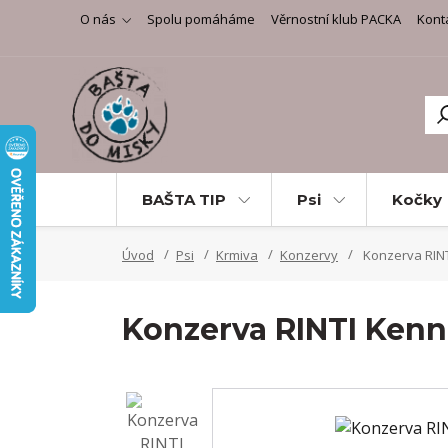
O nás
Spolu pomáháme
Věrnostní klub PACKA
Kont
BAŠTA TIP
Psi
Kočky
Úvod
Psi
Krmiva
Konzervy
Konzerva RINT
Konzerva RINTI Kenn