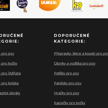
ORUČENÉ
DOPORUČENÉ
EGORIE:
KATEGORIE:
e pro psy
Přepravky. klece a boudy pro ps
 pro kočky
Obojky a vodítka pro psy
 pro štěňata
Pelíšky pro psy
 pro koťata
Pamlsky pro psy
azitní obojky
Hračky pro psy
Kapsičky pro kočky