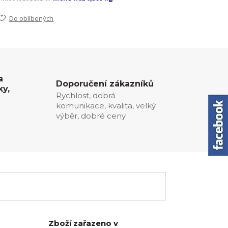
Do oblíbených
a
Doporučení zákazníků
ky,
Rychlost, dobrá
komunikace, kvalita, velký
0
výběr, dobré ceny
Zboží zařazeno v