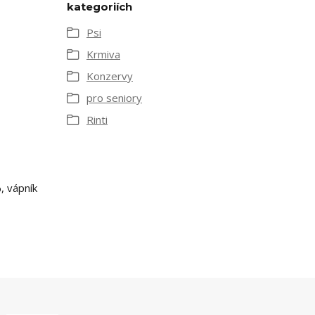
kategoriích
Psi
Krmiva
Konzervy
pro seniory
Rinti
, vápník