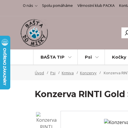
O nás
Spolu pomáháme
Věrnostní klub PACKA
Kont
BAŠTA TIP
Psi
Kočky
Úvod
Psi
Krmiva
Konzervy
Konzerva RINTI
Konzerva RINTI Gold 