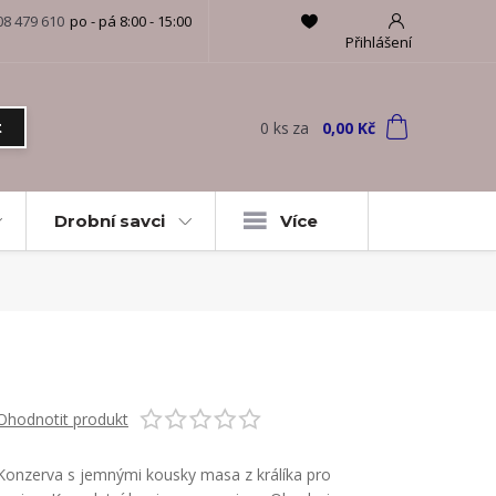
08 479 610
po - pá 8:00 - 15:00
Přihlášení
0
ks
za
0,00 Kč
t
Drobní savci
Více
Ohodnotit produkt
Konzerva s jemnými kousky masa z králíka pro