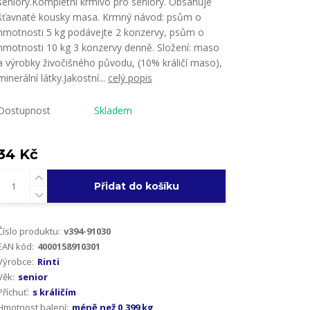
seniory.Kompletní krmivo pro seniory. Obsahuje
šťavnaté kousky masa. Krmný návod: psům o
hmotnosti 5 kg podávejte 2 konzervy, psům o
hmotnosti 10 kg 3 konzervy denně. Složení: maso
a výrobky živočišného původu, (10% králičí maso),
minerální látky.Jakostní...
celý popis
Dostupnost
Skladem
34 Kč
Přidat do košíku
Číslo produktu:
v394-91030
EAN kód:
4000158910301
Výrobce:
Rinti
Věk:
senior
Příchuť:
s králičím
Hmotnost balení:
méně než 0,399 kg