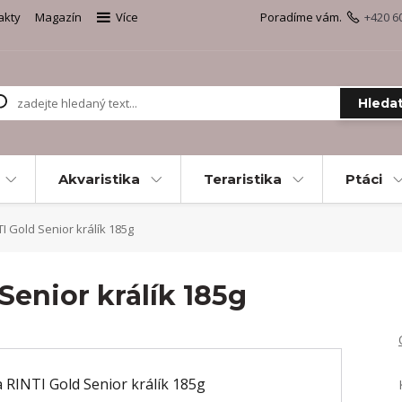
akty
Magazín
Více
Poradíme vám.
+420 6
Hleda
Akvaristika
Teraristika
Ptáci
 Gold Senior králík 185g
Senior králík 185g