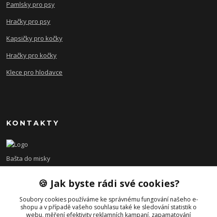
Pamlsky pro psy
Hračky pro psy
Kapsičky pro kočky
Hračky pro kočky
Klece pro hlodavce
KONTAKTY
Bašta do misky
🍪 Jak byste rádi své cookies?
+420 608 479 610
po - pá 8:00 - 15:00
Soubory cookies používáme ke správnému fungování našeho e-
shopu a v případě vašeho souhlasu také ke sledování statistik o
info@bastadomisky.cz
webu, měření efektivity reklamních kampaní, zapamatování