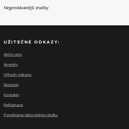
Nejprodávanější značky:
UŽITEČNÉ ODKAZY:
Akční ceny
Novinky
Výhody nákupu
Magazín
Kontakty
Reklamace
Pomáháme táborskému útulku