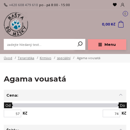
+420 608 479 610
po - pá 8:00 - 15:00
0
0,00 Kč
Menu
Úvod
Teraristika
Krmivo
speciální
Agama vousatá
Agama vousatá
Cena:
Od
Do
Kč
Kč