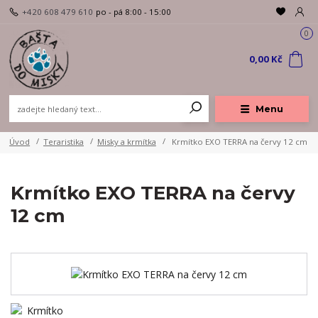
+420 608 479 610
po - pá 8:00 - 15:00
0
0,00 Kč
Menu
Úvod
Teraristika
Misky a krmítka
Krmítko EXO TERRA na červy 12 cm
Krmítko EXO TERRA na červy
12 cm