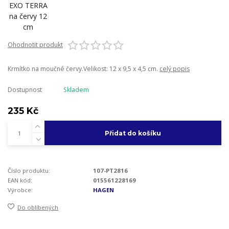
Ohodnotit produkt
Krmítko na moučné červy.Velikost: 12 x 9,5 x 4,5 cm.
celý popis
Dostupnost
Skladem
235 Kč
Přidat do košíku
Číslo produktu:
107-PT2816
EAN kód:
015561228169
Výrobce:
HAGEN
Do oblíbených