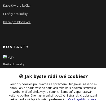
Kapsičky pro kočky
Hračky pro kočky
Klece pro hlodavce
KONTAKTY
Bašta do misky
🍪 Jak byste rádi své cookies?
+420 608 479 610
po - pá 8:00 - 15:00
Soubory cookies používáme ke správnému fungování našeho e-
shopu a v případě vašeho souhlasu také ke sledování statistik o
info@bastadomisky.cz
webu, měření efektivity reklamních kampaní, zapamatování
vašeho oblíbeného nastavení při používání stránek, či zobrazení
reklam odpovídajících vašim preferencím.
Více k využití cookies