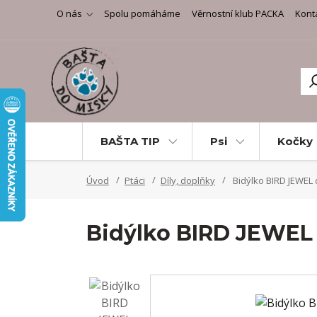
O nás
Spolu pomáháme
Věrnostní klub PACKA
Kont
BAŠTA TIP
Psi
Kočky
Úvod
Ptáci
Díly, doplňky
Bidýlko BIRD JEWEL 
Bidýlko BIRD JEWEL 