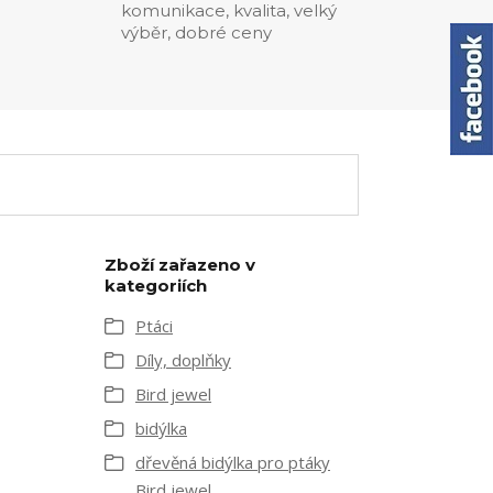
komunikace, kvalita, velký
0
výběr, dobré ceny
Zboží zařazeno v
kategoriích
Ptáci
Díly, doplňky
Bird jewel
bidýlka
dřevěná bidýlka pro ptáky
Bird jewel