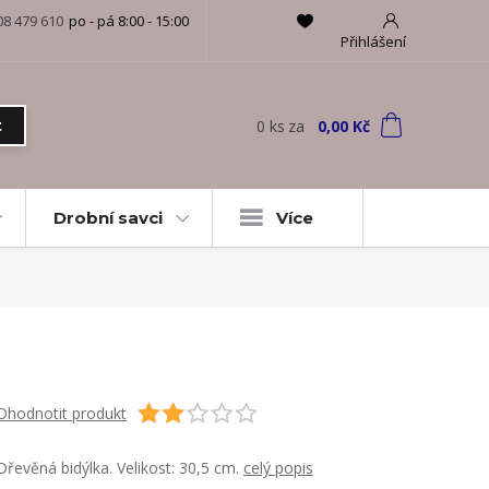
08 479 610
po - pá 8:00 - 15:00
Přihlášení
0
ks
za
0,00 Kč
t
Drobní savci
Více
Ohodnotit produkt
Dřevěná bidýlka. Velikost: 30,5 cm.
celý popis