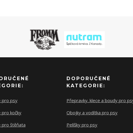
ORUČENÉ
DOPORUČENÉ
EGORIE:
KATEGORIE:
e pro psy
Přepravky. klece a boudy pro ps
 pro kočky
Obojky a vodítka pro psy
 pro štěňata
Pelíšky pro psy