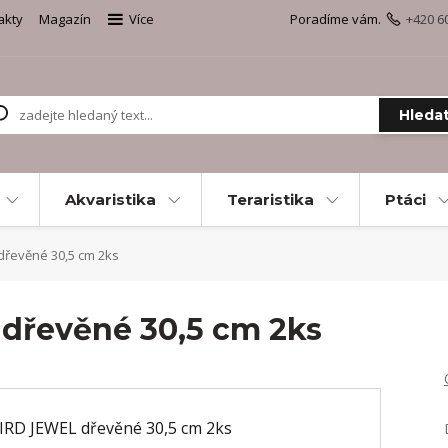
akty
Magazín
Více
Poradíme vám.
+420 6
Hleda
Akvaristika
Teraristika
Ptáci
dřevěné 30,5 cm 2ks
dřevěné 30,5 cm 2ks