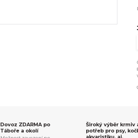
Dovoz ZDARMA po
Široký výběr krmiv 
Táboře a okolí
potřeb pro psy, koč
akvaristiku, aj.
Možnost zavezení po