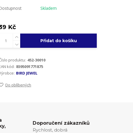
Dostupnost
Skladem
39 Kč
Přidat do košíku
Číslo produktu:
452-30010
EAN kód:
8595091771875
Výrobce:
BIRD JEWEL
Do oblíbených
a
Doporučení zákazníků
ky,
Rychlost, dobrá