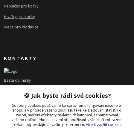
Kapsičky pro kočky
Hračky pro kočky
Klece pro hlodavce
KONTAKTY
Bašta do misky
🍪 Jak byste rádi své cookies?
+420 608 479 610
po - pá 8:00 - 15:00
Soubory cookies používáme ke správnému fungování našeho e-
shopu a v případě vašeho souhlasu také ke sledování statistik o
info@bastadomisky.cz
webu, měření efektivity reklamních kampaní, zapamatování
vašeho oblíbeného nastavení při používání stránek, či zobrazení
reklam odpovídajících vašim preferencím.
Více k využití cookies