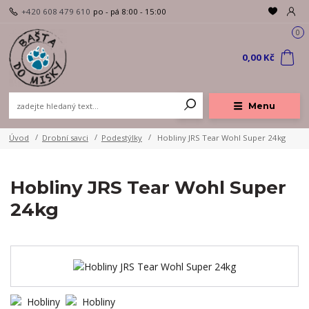
+420 608 479 610
po - pá 8:00 - 15:00
0
0,00 Kč
Menu
Úvod
Drobní savci
Podestýlky
Hobliny JRS Tear Wohl Super 24kg
Hobliny JRS Tear Wohl Super
24kg