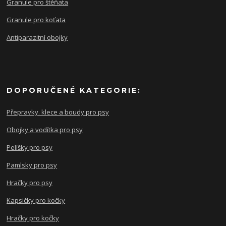
Granule pro štěňata
Granule pro koťata
Antiparazitní obojky
DOPORUČENÉ KATEGORIE:
Přepravky. klece a boudy pro psy
Obojky a vodítka pro psy
Pelíšky pro psy
Pamlsky pro psy
Hračky pro psy
Kapsičky pro kočky
Hračky pro kočky