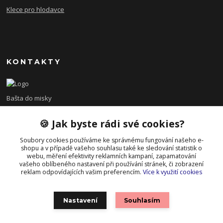
Klece pro hlodavce
KONTAKTY
Bašta do misky
🍪 Jak byste rádi své cookies?
+420 608 479 610
po - pá 8:00 - 15:00
Soubory cookies používáme ke správnému fungování našeho e-
shopu a v případě vašeho souhlasu také ke sledování statistik o
info@bastadomisky.cz
webu, měření efektivity reklamních kampaní, zapamatování
vašeho oblíbeného nastavení při používání stránek, či zobrazení
reklam odpovídajících vašim preferencím.
Více k využití cookies
Nastavení
Souhlasím