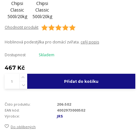
Ohodnotit produkt
Hoblinová podestýlka pro domácí zvířata.
celý popis
Dostupnost
Skladem
467 Kč
Přidat do košíku
Číslo produktu:
206-502
EAN kód:
4002973000502
Výrobce:
JRS
Do oblíbených