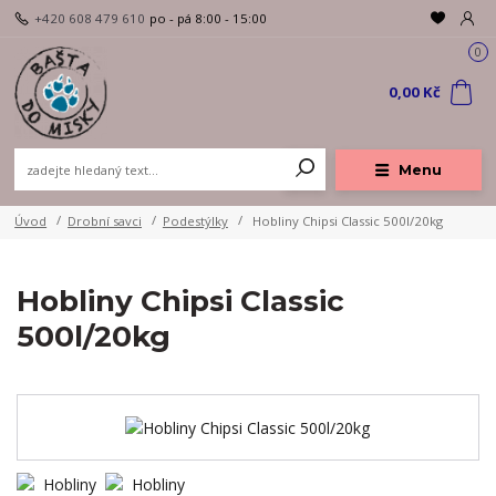
+420 608 479 610
po - pá 8:00 - 15:00
0
0,00 Kč
Menu
Úvod
Drobní savci
Podestýlky
Hobliny Chipsi Classic 500l/20kg
Hobliny Chipsi Classic
500l/20kg