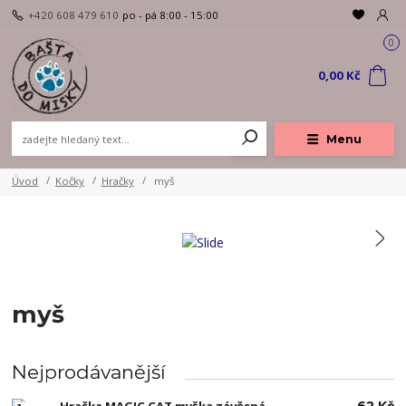
+420 608 479 610
po - pá 8:00 - 15:00
0
0,00 Kč
Menu
Úvod
Kočky
Hračky
myš
myš
Nejprodávanější