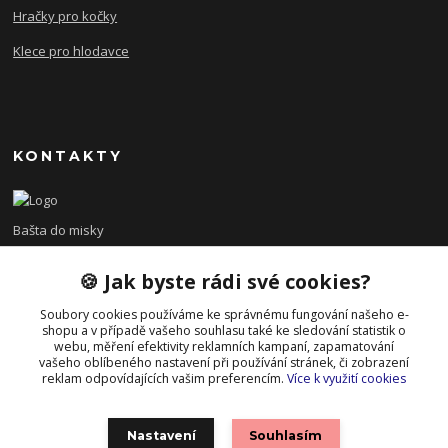
Hračky pro kočky
Klece pro hlodavce
KONTAKTY
Bašta do misky
🍪 Jak byste rádi své cookies?
+420 608 479 610
po - pá 8:00 - 15:00
Soubory cookies používáme ke správnému fungování našeho e-
shopu a v případě vašeho souhlasu také ke sledování statistik o
info@bastadomisky.cz
webu, měření efektivity reklamních kampaní, zapamatování
vašeho oblíbeného nastavení při používání stránek, či zobrazení
reklam odpovídajících vašim preferencím.
Více k využití cookies
Nastavení
Souhlasím