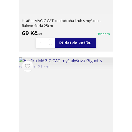
Hračka MAGIC CAT koulodráha kruh s myškou -
fialovo-šedá 25cm
69 Kč
/
ks
Skladem
Přidat do košíku