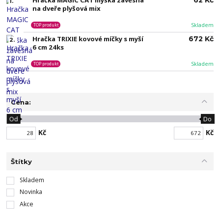
Hračka MAGIC CAT myška závěsná
62 Kč
1.
na dveře plyšová mix
Skladem
TOP produkt
Hračka TRIXIE kovové míčky s myší
672 Kč
2.
6 cm 24ks
Skladem
TOP produkt
Cena:
Od
Do
Kč
Kč
Štítky
Skladem
Novinka
Akce