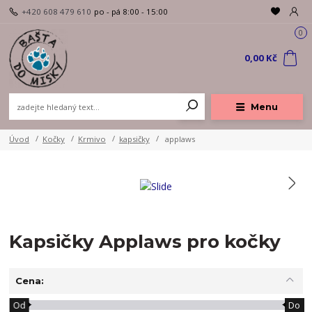
+420 608 479 610
po - pá 8:00 - 15:00
0
0,00 Kč
Menu
Úvod
Kočky
Krmivo
kapsičky
applaws
Kapsičky Applaws pro kočky
Cena:
Od
Do