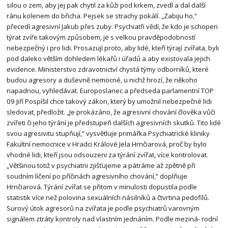
silou o zem, aby jej pak chytil za kůži pod krkem, zvedl a dal další
ránu kolenem do břicha. Pejsek se strachy pokálí. „Zabiju ho,“
přecedí agresivní Jakub přes zuby. Psychiatři vědí, že kdo je schopen
týrat zvíře takovým způsobem, je s velkou pravděpodobností
nebezpečný i pro lidi. Prosazují proto, aby lidé, kteří týrají zvířata, byli
pod daleko větším dohledem lékařů i úřadů a aby existovala jejich
evidence. Ministerstvo zdravotnictví chystá týmy odborníků, které
budou agresory a duševně nemocné, u nichž hrozí, že někoho
napadnou, vyhledávat. Europoslanec a předseda parlamentní TOP
09 Jiří Pospíšil chce takový zákon, který by umožnil nebezpečné lidi
sledovat, předložit. „Je prokázáno, že agresivní chování člověka vůči
zvířeti či jeho týrání je předstupeň dalších agresivních skutků. Tito lidé
svou agresivitu stupňují,“ vysvětluje primářka Psychiatrické kliniky
Fakultní nemocnice v Hradci Králové Jela Hrnčiarová, proč by bylo
vhodné lidi, kteří jsou odsouzeni za týrání zvířat, více kontrolovat.
„Většinou totiž v psychiatrii zjišťujeme a pátráme až zpětně při
soudním líčení po příčinách agresivního chování,“ doplňuje
Hrnčiarová. Týrání zvířat se přitom v minulosti dopustila podle
statistik více než polovina sexuálních násilníků a čtvrtina pedofilů.
Surový útok agresorů na zvířata je podle psychiatrů varovným
signálem ztráty kontroly nad vlastním jednáním. Podle meziná- rodní