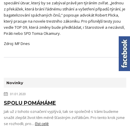
speciální útvar, který by se zabýval právě jen týráním zvířat. „Jednou
z překážek, která brání řádnému stíhání a vyšetření případů týrání, je
bagatelizování spáchaných činů,“ popisuje advokát Robert Plicka,
který pracuje na novele trestního zákoníku. Pro přísnější testy jsou
vedle TOP 09, která změny bude předkládat, i Starostové a nezávislí,
Piráti nebo SPD Tomia Okamury.
Zdroj: MF Dnes
Novinky
01.01.2020
SPOLU POMÁHÁME
Jak už z tohoto označení vyplývá, tak se společně s Vámi budeme
snažit zlepšit život těm méně šťastným zvířátkům. Pro tento krok jsme
se rozhodli, pro...
číst celé