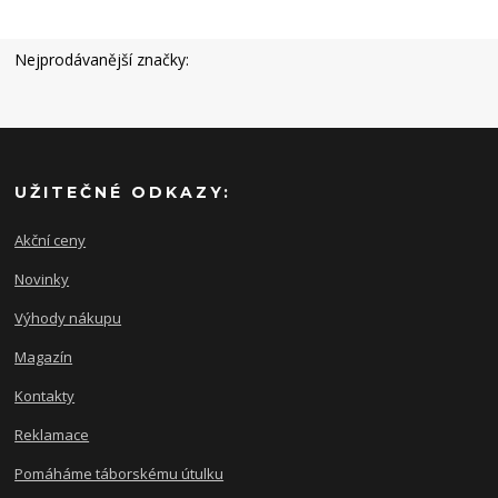
Nejprodávanější značky:
UŽITEČNÉ ODKAZY:
Akční ceny
Novinky
Výhody nákupu
Magazín
Kontakty
Reklamace
Pomáháme táborskému útulku