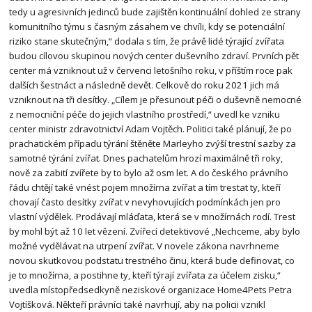
tedy u agresivních jedinců bude zajištěn kontinuální dohled ze strany
komunitního týmu s časným zásahem ve chvíli, kdy se potenciální
riziko stane skutečným,“ dodala s tím, že právě lidé týrající zvířata
budou cílovou skupinou nových center duševního zdraví. Prvních pět
center má vzniknout už v červenci letošního roku, v příštím roce pak
dalších šestnáct a následně devět. Celkově do roku 2021 jich má
vzniknout na tři desítky. „Cílem je přesunout péči o duševně nemocné
z nemocniční péče do jejich vlastního prostředí,“ uvedl ke vzniku
center ministr zdravotnictví Adam Vojtěch. Politici také plánují, že po
prachatickém případu týrání štěněte Marleyho zvýší trestní sazby za
samotné týrání zvířat. Dnes pachatelům hrozí maximálně tři roky,
nově za zabití zvířete by to bylo až osm let. A do českého právního
řádu chtějí také vnést pojem množírna zvířat a tím trestat ty, kteří
chovají často desítky zvířat v nevyhovujících podmínkách jen pro
vlastní výdělek. Prodávají mláďata, která se v množírnách rodí. Trest
by mohl být až 10 let vězení. Zvířecí detektivové „Nechceme, aby bylo
možné vydělávat na utrpení zvířat. V novele zákona navrhneme
novou skutkovou podstatu trestného činu, která bude definovat, co
je to množírna, a postihne ty, kteří týrají zvířata za účelem zisku,“
uvedla místopředsedkyně neziskové organizace Home4Pets Petra
Vojtíšková. Někteří právníci také navrhují, aby na policii vznikl