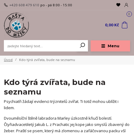
+420 608 479 610
po - pá 8:00 - 15:00
0
0,00 Kč
Menu
Úvod
Kdo týrá zvířata, bude na seznamu
Kdo týrá zvířata, bude na
seznamu
Psychiatři žádají evidenci trýznitelů zvířat. Ti totiž mohou ublížit i
lidem.
Dvouměsíční štěně labradora Marley úzkostně kňučí bolestí.
Čtyřiadvacetiletý Jakub L. z Prachatic jej kope jako smyslů zbavený do
žeber. Praští se psem, který má zlomenou a zafáčovanou packu vší