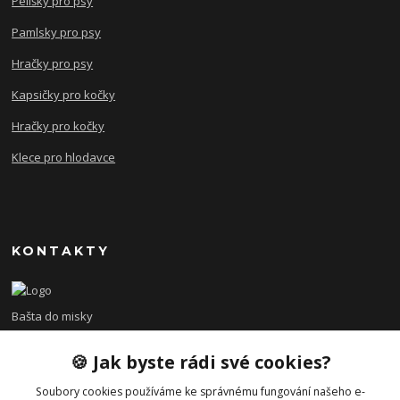
Pelíšky pro psy
Pamlsky pro psy
Hračky pro psy
Kapsičky pro kočky
Hračky pro kočky
Klece pro hlodavce
KONTAKTY
Bašta do misky
🍪 Jak byste rádi své cookies?
+420 608 479 610
po - pá 8:00 - 15:00
Soubory cookies používáme ke správnému fungování našeho e-