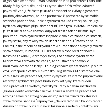
organizace American Human Association v 88 procentech rodin, kde
úřady řešily týrání dětí, došlo i k týrání domácích zvířat. Zároveň
psychiatři varují, že často je kruté zacházení se zvířaty agresorem
použito jako varování, že jeho partnerovi či partnerce by se mohlo
stát něco podobného. Podle psychiatrů tito lidé ztrácejí soucit. „Byl
bych pro, abychom přijali databázi lidí, kteří týrali zvířata. Problém ale
je, že ti lidé si za své chování odpykali trest a tak na ně musí být
pohlíženo. Proto nyní hledám inspiraci v okolních západních státech,
jak zajistit to, aby takový zákon uspěl následně u Ústavního soudu.
Chci mít jasné řešení do tří týdnů,“ řekl europoslanec a bývalý ministr
spravedlnosti Jiří Pospíšil. TOP 09 zároveň chce předložit novelu
trestního zákoníku, která zvýší tresty i za samotné týrání zvířat.
Ministerstvo zdravotnictví varuje, že soustavné sledování či
nařizování ochranné léčby u lidí s agresivním rysem chování je v tuto
chvíli v rozporu s českou i evropskou legislativou. Ministerstvo však
chce agresivitě předcházet, proto vymyslelo, že v rámci připravované
reformy psychiatrické péče budou vznikat týmy, které budou
spolupracovat se školami, městskými úřady a dalšími institucemi.
„Budou identifikovat tyto rizikové jedince a snažit se předcházet
rozvoji nemoci či patologickým jevům,“ uvedla mluvčí ministerstva
zdravotnictví Gabriela Štěpanyová. „Navíc v rámci vznikajících center
duševního zdraví bude fungovat takzvané asertivní kontaktování,