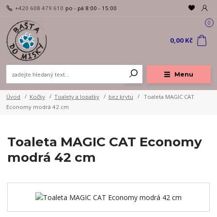
+420 608 479 610
po - pá 8:00 - 15:00
0
0,00 Kč
Menu
Úvod
Kočky
Toalety a lopatky
bez krytu
Toaleta MAGIC CAT
Economy modrá 42 cm
Toaleta MAGIC CAT Economy
modrá 42 cm