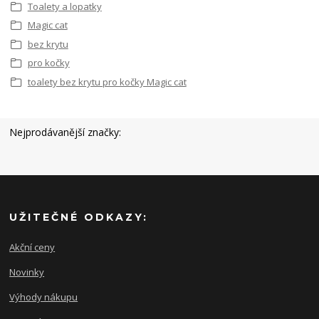
Toalety a lopatky
Magic cat
bez krytu
pro kočky
toalety bez krytu pro kočky Magic cat
Nejprodávanější značky:
UŽITEČNÉ ODKAZY:
Akční ceny
Novinky
Výhody nákupu