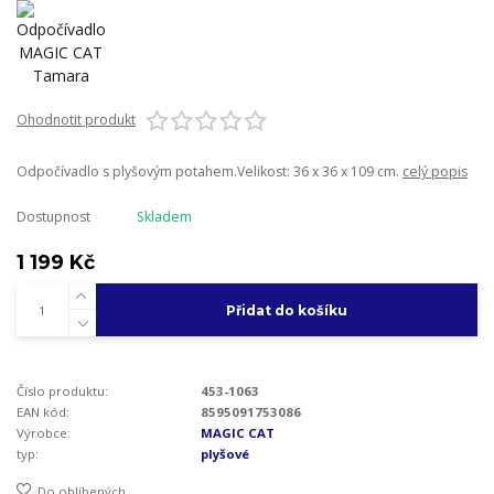
Ohodnotit produkt
Odpočívadlo s plyšovým potahem.Velikost: 36 x 36 x 109 cm.
celý popis
Dostupnost
Skladem
1 199 Kč
Přidat do košíku
Číslo produktu:
453-1063
EAN kód:
8595091753086
Výrobce:
MAGIC CAT
typ:
plyšové
Do oblíbených