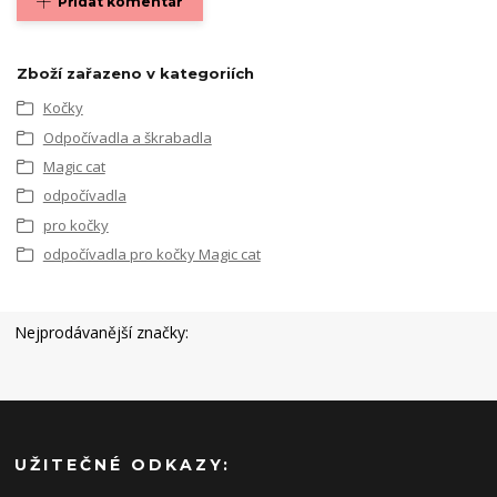
Přidat komentář
Zboží zařazeno v kategoriích
Kočky
Odpočívadla a škrabadla
Magic cat
odpočívadla
pro kočky
odpočívadla pro kočky Magic cat
Nejprodávanější značky:
UŽITEČNÉ ODKAZY: