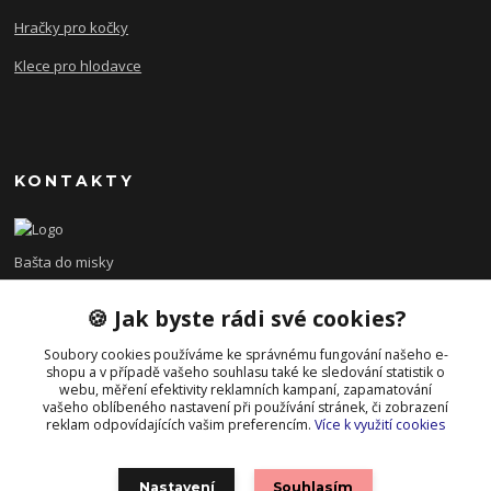
Hračky pro kočky
Klece pro hlodavce
KONTAKTY
Bašta do misky
🍪 Jak byste rádi své cookies?
+420 608 479 610
po - pá 8:00 - 15:00
Soubory cookies používáme ke správnému fungování našeho e-
shopu a v případě vašeho souhlasu také ke sledování statistik o
info@bastadomisky.cz
webu, měření efektivity reklamních kampaní, zapamatování
vašeho oblíbeného nastavení při používání stránek, či zobrazení
reklam odpovídajících vašim preferencím.
Více k využití cookies
Nastavení
Souhlasím