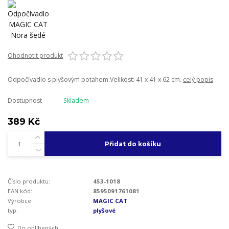
Ohodnotit produkt
Odpočívadlo s plyšovým potahem.Velikost: 41 x 41 x 62 cm.
celý popis
Dostupnost
Skladem
389 Kč
Přidat do košíku
Číslo produktu:
453-1018
EAN kód:
8595091761081
Výrobce:
MAGIC CAT
typ:
plyšové
Do oblíbených