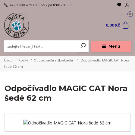
+420 608 479 610
po - pá 8:00 - 15:00
0
0,00 Kč
Menu
Úvod
Kočky
Odpočívadla a škrabadla
Odpočívadlo MAGIC CAT Nora
šedé 62 cm
Odpočívadlo MAGIC CAT Nora
šedé 62 cm