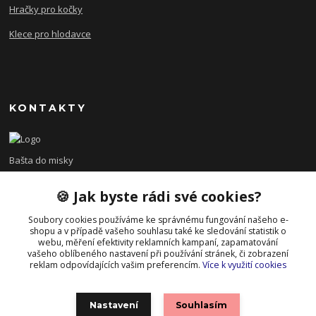
Hračky pro kočky
Klece pro hlodavce
KONTAKTY
Bašta do misky
🍪 Jak byste rádi své cookies?
+420 608 479 610
po - pá 8:00 - 15:00
Soubory cookies používáme ke správnému fungování našeho e-
shopu a v případě vašeho souhlasu také ke sledování statistik o
info@bastadomisky.cz
webu, měření efektivity reklamních kampaní, zapamatování
vašeho oblíbeného nastavení při používání stránek, či zobrazení
reklam odpovídajících vašim preferencím.
Více k využití cookies
Nastavení
Souhlasím