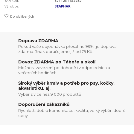
EAN kód:
8711231132287
Výrobce:
BEAPHAR
Do oblíbených
Doprava ZDARMA
Pokud vaše objednávka přesáhne 999,- je doprava
zdarma. Jinak doručujeme již od 79 Kč.
Dovoz ZDARMA po Táboře a okolí
Možnost zavezení po dohodě i v odpoledních a
večerních hodinách
Široký výběr krmiv a potřeb pro psy, kočky,
akvaristiku, aj.
Výběr z vice než 9 000 produktů.
Doporučení zákazníků
Rychlost, dobrá komunikace, kvalita, velký výběr, dobré
ceny