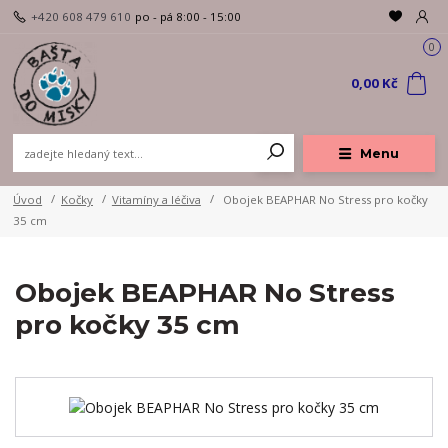
+420 608 479 610
po - pá 8:00 - 15:00
0
0,00 Kč
Menu
Úvod
Kočky
Vitamíny a léčiva
Obojek BEAPHAR No Stress pro kočky
35 cm
Obojek BEAPHAR No Stress
pro kočky 35 cm