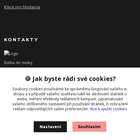
Klece pro hlodavce
KONTAKTY
Bašta do misky
🍪 Jak byste rádi své cookies?
+420 608 479 610
po - pá 8:00 - 15:00
Soubory cookies používáme ke správnému fungování našeho e-
shopu a v případě vašeho souhlasu také ke sledování statistik o
info@bastadomisky.cz
webu, měření efektivity reklamních kampaní, zapamatování
vašeho oblíbeného nastavení při používání stránek, či zobrazení
reklam odpovídajících vašim preferencím.
Více k využití cookies
Nastavení
Souhlasím