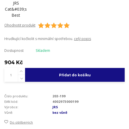
Ohodnotit produkt
Hrudkující kočkolit s minimální spotřebou.
celý popis
Dostupnost
Skladem
904 Kč
Přidat do košíku
Číslo produktu:
203-199
EAN kód:
4002973000199
Výrobce:
JRS
Vůně:
bez vůně
Do oblíbených