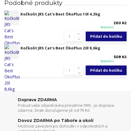
Podobné produkty
Kočkolit JRS Cat's Best ÖkoPlus 10l 4,3kg
260 Kč
Skladem
Přidat do košíku
Kočkolit JRS Cat's Best ÖkoPlus 20l 8,6kg
508 Kč
Skladem
Přidat do košíku
Doprava ZDARMA
Pokud vaše objednávka přesáhne 999,- je doprava
zdarma. Jinak doručujeme již od 79 Kč.
Dovoz ZDARMA po Táboře a okolí
Možnost zavezení po dohodě i v odpoledních a