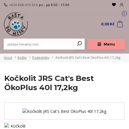
+420 608 479 610
po - pá 8:00 - 15:00
0
0,00 Kč
Menu
Úvod
Kočky
Podestýlky
Kočkolit JRS Cat's Best ÖkoPlus 40l 17,2kg
Kočkolit JRS Cat's Best
ÖkoPlus 40l 17,2kg