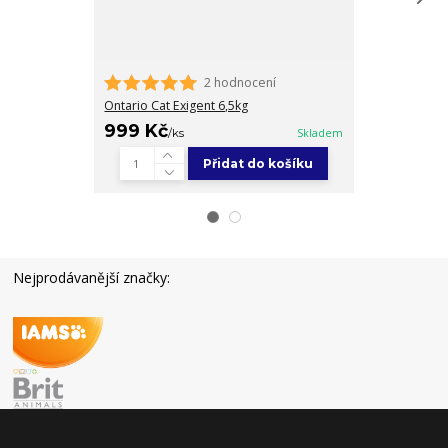
2 hodnocení
ONTARIO Boiled
Ontario Cat Exigent 6,5kg
999 Kč
59 Kč
/
ks
Skladem
/
ks
Přidat do košíku
Nejprodávanější značky: