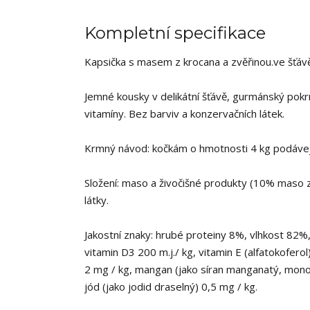
Kompletní specifikace
Kapsička s masem z krocana a zvěřinou.ve šťáv
Jemné kousky v delikátní šťávě, gurmánský po
vitamíny. Bez barviv a konzervačních látek.
Krmný návod: kočkám o hmotnosti 4 kg podávej
Složení: maso a živočišné produkty (10% maso z
látky.
Jakostní znaky: hrubé proteiny 8%, vlhkost 82%
vitamin D3 200 m.j./ kg, vitamin E (alfatokofer
2 mg / kg, mangan (jako síran manganatý, monoh
jód (jako jodid draselný) 0,5 mg / kg.