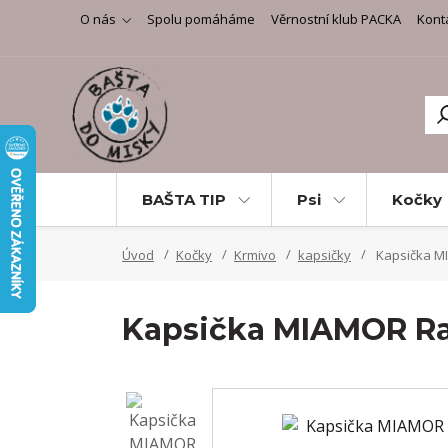
O nás
Spolu pomáháme
Věrnostní klub PACKA
Kont
BAŠTA TIP
Psi
Kočky
Úvod
Kočky
Krmivo
kapsičky
Kapsička MI
Kapsička MIAMOR Rag