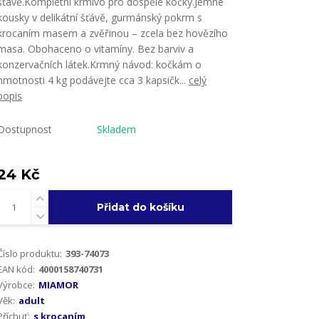
šťávě.Kompletní krmivo pro dospělé kočky.Jemné
kousky v delikátní šťávě, gurmánský pokrm s
krocaním masem a zvěřinou – zcela bez hovězího
masa. Obohaceno o vitamíny. Bez barviv a
konzervačních látek.Krmný návod: kočkám o
hmotnosti 4 kg podávejte cca 3 kapsičk...
celý
popis
Dostupnost
Skladem
24 Kč
Přidat do košíku
Číslo produktu:
393-74073
EAN kód:
4000158740731
Výrobce:
MIAMOR
Věk:
adult
Příchuť:
s krocaním