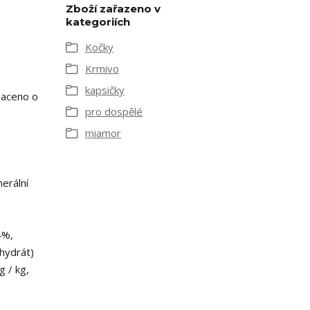
Zboží zařazeno v
kategoriích
Kočky
Krmivo
kapsičky
haceno o
pro dospělé
miamor
erální
4%,
ahydrát)
g / kg,