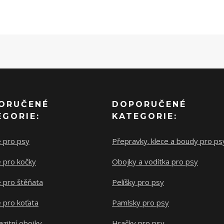
ORUČENÉ
DOPORUČENÉ
EGORIE:
KATEGORIE:
e pro psy
Přepravky. klece a boudy pro ps
 pro kočky
Obojky a vodítka pro psy
 pro štěňata
Pelíšky pro psy
 pro koťata
Pamlsky pro psy
azitní obojky
Hračky pro psy