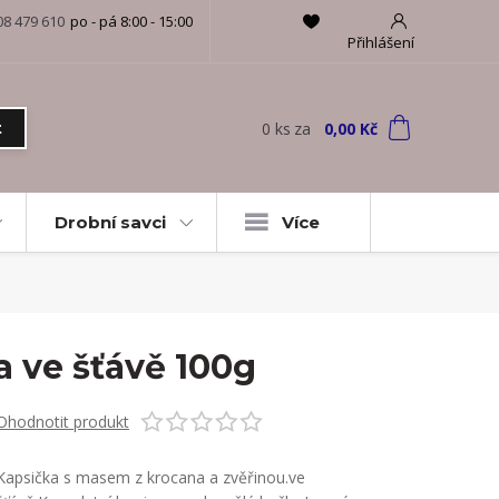
08 479 610
po - pá 8:00 - 15:00
Přihlášení
0
ks
za
0,00 Kč
t
Drobní savci
Více
 ve šťávě 100g
Ohodnotit produkt
Kapsička s masem z krocana a zvěřinou.ve