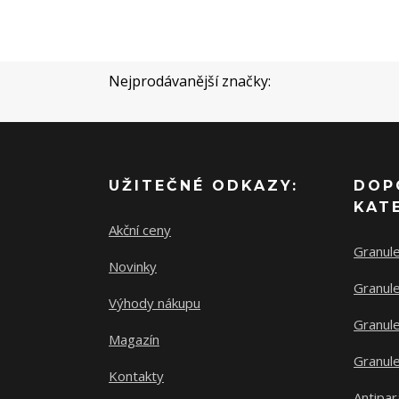
Nejprodávanější značky:
UŽITEČNÉ ODKAZY:
DOP
KAT
Akční ceny
Granul
Novinky
Granule
Výhody nákupu
Granule
Magazín
Granule
Kontakty
Antipar