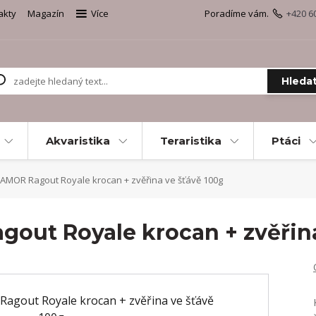
akty
Magazín
Více
Poradíme vám.
+420 6
Hleda
Akvaristika
Teraristika
Ptáci
AMOR Ragout Royale krocan + zvěřina ve šťávě 100g
out Royale krocan + zvěřina