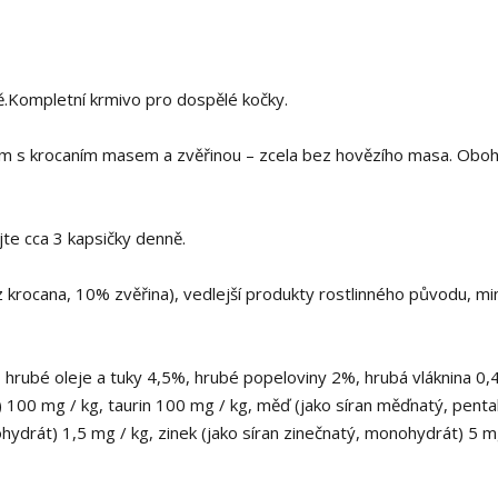
ě.Kompletní krmivo pro dospělé kočky.
krm s krocaním masem a zvěřinou – zcela bez hovězího masa. Obo
te cca 3 kapsičky denně.
 krocana, 10% zvěřina), vedlejší produkty rostlinného původu, min
, hrubé oleje a tuky 4,5%, hrubé popeloviny 2%, hrubá vláknina 0,
ol) 100 mg / kg, taurin 100 mg / kg, měď (jako síran měďnatý, pent
ydrát) 1,5 mg / kg, zinek (jako síran zinečnatý, monohydrát) 5 m